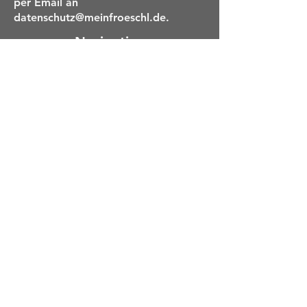
per Email an
datenschutz@meinfroeschl.de
.
Navigation
Produkte
Service
B2B
Marken
Montage
Ersatzteile
Informationen
Impressum